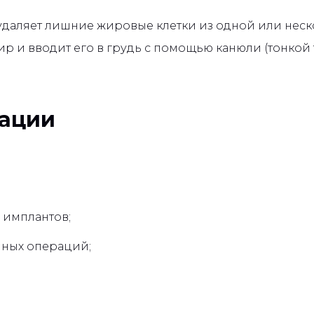
даляет лишние жировые клетки из одной или неско
 и вводит его в грудь с помощью канюли (тонкой
рации
 имплантов;
чных операций;