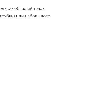
льких областей тела с
 трубки) или небольшого