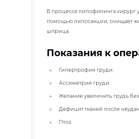
В процессе липофилинга хирург у
помощью липосакции, очищает жир
шприца.
Показания к опе
Гипертрофия груди;
Ассиметрия груди;
Желание увеличить грудь без
Дефицит тканей после неуда
Птоз.