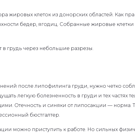
ра жировых клеток из донорских областей. Как прав
рхности бедер, ягодиц. Собранные жировые клетки
 в грудь через небольшие разрезы.
нений после липофилинга груди, нужно четко соб
щать легкую болезненность в груди и тех частях тел
ми. Отечность и синяки от липосакции — норма. 
ессионный бюстгалтер.
ации можно приступить к работе. Но сильных физич