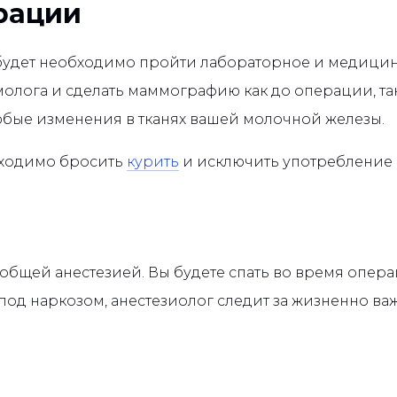
рации
удет необходимо пройти лабораторное и медицин
лога и сделать маммографию как до операции, так 
бые изменения в тканях вашей молочной железы.
бходимо бросить
курить
и исключить употребление 
бщей анестезией. Вы будете спать во время опера
ь под наркозом, анестезиолог следит за жизненно 