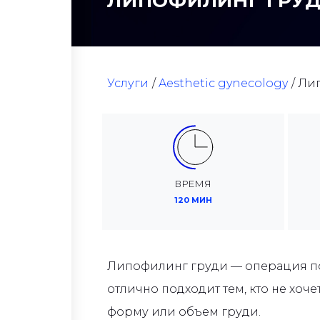
ЛИПОФИЛИНГ ГРУ
Услуги
Aesthetic gynecology
Ли
ВРЕМЯ
120 МИН
Липофилинг груди — операция по
отлично подходит тем, кто не хоч
форму или объем груди.