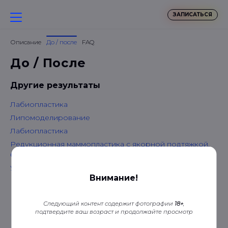
ЗАПИСАТЬСЯ
Описание
До / после
FAQ
До / После
Другие результаты
Лабиопластика
Липомоделирование
Лабиопластика
Редукционная маммопластика с якорной подтяжкой,
без имплантата
Увеличение больших половых губ с помощью филлера
Внимание!
Следующий контент содержит фотографии
18+
,
подтвердите ваш возраст и продолжайте просмотр