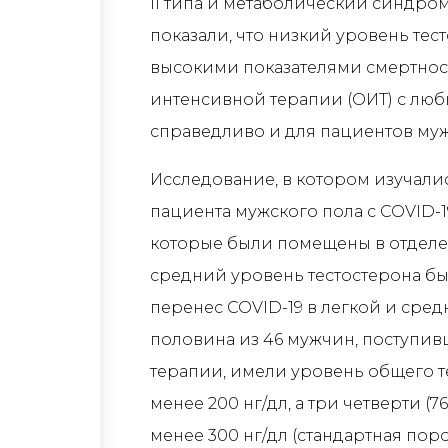
II типа и метаболический синдр
показали, что низкий уровень тес
высокими показателями смертнос
интенсивной терапии (ОИТ) с люб
справедливо и для пациентов мужс
Исследование, в котором изучали
пациента мужского пола с COVID-19
которые были помещены в отделе
средний уровень тестостерона был
перенес COVID-19 в легкой и сре
половина из 46 мужчин, поступив
терапии, имели уровень общего те
менее 200 нг/дл, а три четверти (
менее 300 нг/дл (стандартная пор