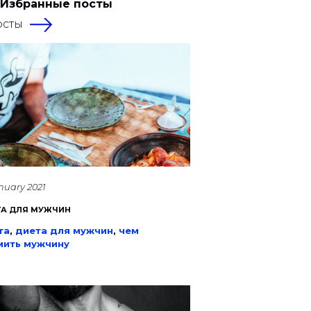
 Избранные посты
осты
anuary 2021
ТА ДЛЯ МУЖЧИН
та
,
диета для мужчин
,
чем
мить мужчину