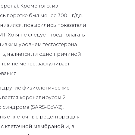
рона). Кроме того, из 11
сыворотке был менее 300 нг/дл.
снизился, повысились показатели
Т. Хотя не следует предполагать
низким уровнем тестостерона
ать, является ли одно причиной
 тем не менее, заслуживает
вания.
на другие физиологические
ывается коронавирусом 2
 синдрома (SARS-CoV-2),
нные клеточные рецепторы для
 с клеточной мембраной и, в