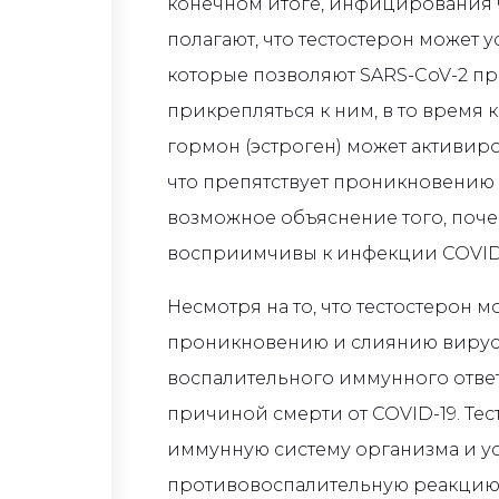
конечном итоге, инфицирования 
полагают, что тестостерон может 
которые позволяют SARS-CoV-2 пр
прикрепляться к ним, в то время
гормон (эстроген) может активир
что препятствует проникновению 
возможное объяснение того, поч
восприимчивы к инфекции COVID-
Несмотря на то, что тестостерон 
проникновению и слиянию вируса
воспалительного иммунного ответ
причиной смерти от COVID-19. Те
иммунную систему организма и у
противовоспалительную реакцию 