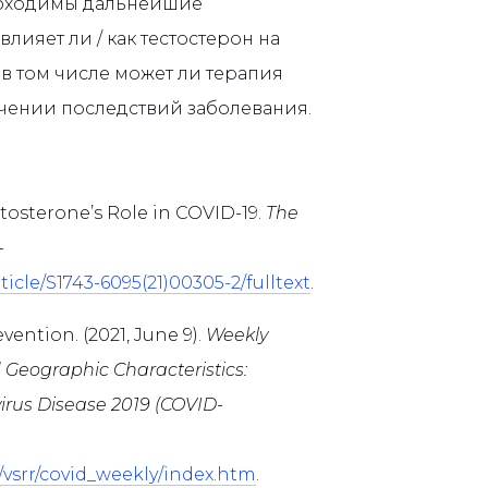
еобходимы дальнейшие
лияет ли / как тестостерон на
в том числе может ли терапия
гчении последствий заболевания.
estosterone’s Role in COVID-19.
The
-
icle/S1743-6095(21)00305-2/fulltext
.
ention. (2021, June 9).
Weekly
Geographic Characteristics:
irus Disease 2019 (COVID-
/vsrr/covid_weekly/index.htm
.