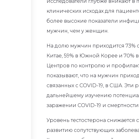
исследователи глубже вникают в
клинических исходах для пациен
более высокие показатели инфиц
мужчин, чем у женщин.
На долю мужчин приходится 73% см
Китае, 59% в Южной Корее и 70% 
Центров по контролю и профилак
показывают, что на мужчин приход
связанных с COVID-19, в США. Эти 
дальнейшему изучению потенциал
заражении COVID-19 и смертности
Уровень тестостерона снижается с
развитию сопутствующих заболева