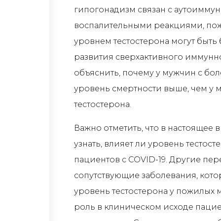
гипогонадизм связан с аутоимму
воспалительными реакциями, по
уровнем тестостерона могут быть
развития сверхактивного иммунног
объяснить, почему у мужчин с бо
уровень смертности выше, чем у
тестостерона.
Важно отметить, что в настоящее
узнать, влияет ли уровень тестос
пациентов с COVID-19. Другие пер
сопутствующие заболевания, кот
уровень тестостерона у пожилых 
роль в клиническом исходе пацие