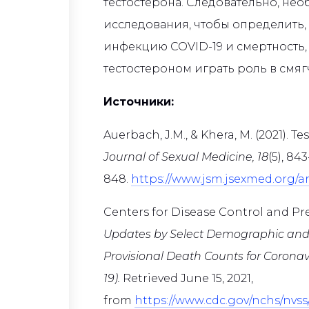
тестостерона. Следовательно, н
исследования, чтобы определить, в
инфекцию COVID-19 и смертность, 
тестостероном играть роль в смя
Источники:
Auerbach, J.M., & Khera, M. (2021). T
Journal of Sexual Medicine, 18
(5), 843
848.
https://www.jsm.jsexmed.org/art
Centers for Disease Control and Prev
Updates by Select Demographic and 
Provisional Death Counts for Coronav
19).
Retrieved June 15, 2021,
from
https://www.cdc.gov/nchs/nvss