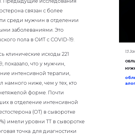
ом. Предыдущие исследования
тостерона связан с более
ти среди мужчин в отделении
ыми заболеваниями. Это
кого пола в ОИТ с COVID-19.
13 J
сь клинические исходы 221
ОБЛЫ
, показало, что у мужчин,
НУЖ
ние интенсивной терапии,
обл
 намного ниже, чем у тех, кто
ало
днетяжелой форме. Почти
ших в отделение интенсивной
стостерона (ОТ) в сыворотке
76%) имели уровни ТТ в сыворотке
оговая точка. для диагностики