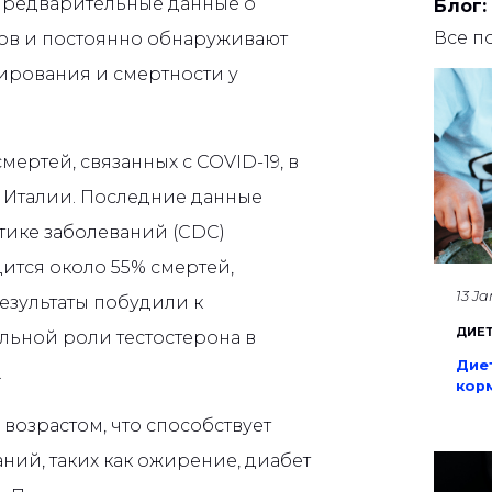
 предварительные данные о
Блог:
Все п
тов и постоянно обнаруживают
ирования и смертности у
ертей, связанных с COVID-19, в
в Италии. Последние данные
тике заболеваний (CDC)
ится около 55% смертей,
13 J
результаты побудили к
ДИЕ
ьной роли тестостерона в
Дие
.
кор
 возрастом, что способствует
ний, таких как ожирение, диабет