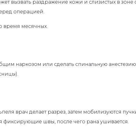
может вызвать раздражение кожи и слизистых в зоне
перед операцией.
о время месячных.
щим наркозом или сделать спинальную анестезию (
сницы).
еля врач делает разрез, затем мобилизуются пучк
я фиксирующие швы, после чего рана ушивается.