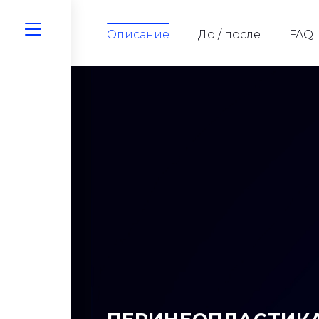
Описание
До / после
FAQ