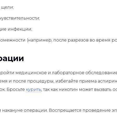
 щели;
увствительности;
ие инфекции;
омежности (например, после разрезов во время ро
рации
ойти медицинское и лабораторное обследование.
емя и после процедуры, избегайте приема аспири
ок. Бросьте
курить
, так как никотин может вызвать
ни накануне операции. Воспрещается проведение 