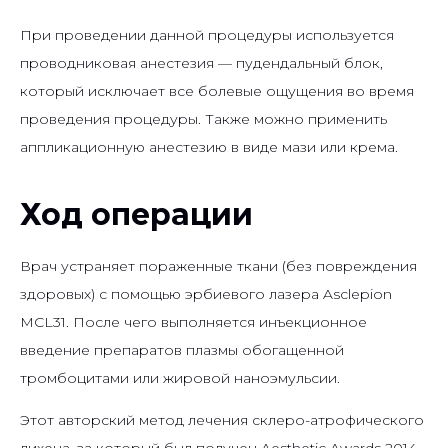
При проведении данной процедуры используется
проводниковая анестезия — пудендальный блок,
который исключает все болевые ощущения во время
проведения процедуры. Также можно применить
аппликационную анестезию в виде мази или крема.
Ход операции
Врач устраняет пораженные ткани (без повреждения
здоровых) с помощью эрбиевого лазера Asclepion
MCL31. После чего выполняется инъекционное
введение препаратов плазмы обогащенной
тромбоцитами или жировой наноэмульсии.
Этот авторский метод лечения склеро-атрофического
лихена, за который был получен Aesthetic Awards 2014,