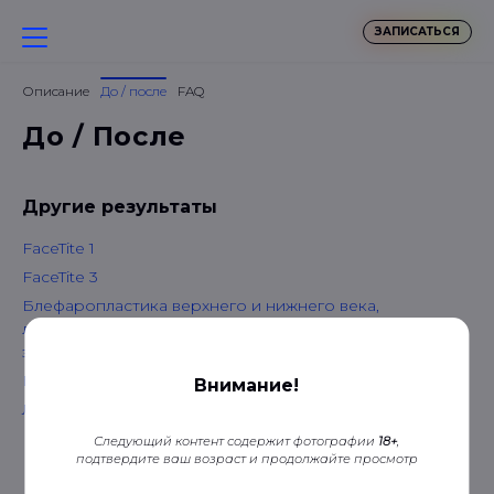
ЗАПИСАТЬСЯ
Описание
До / после
FAQ
До / После
Другие результаты
FaceTite 1
FaceTite 3
Блефаропластика верхнего и нижнего века,
липофилинг лица (подбровной, периорбитальный
зоны)
Блефаропластика верхнего века
Внимание!
Липомоделирование
Следующий контент содержит фотографии
18+
,
подтвердите ваш возраст и продолжайте просмотр